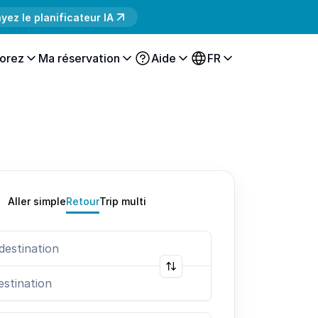
yez le planificateur IA
orez
Ma réservation
Aide
FR
Aller simple
Retour
Trip multi