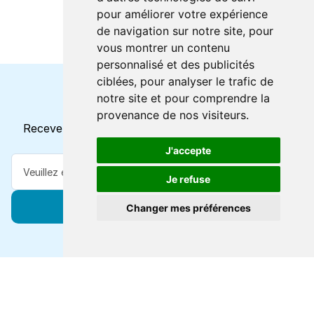
pour améliorer votre expérience
de navigation sur notre site, pour
vous montrer un contenu
personnalisé et des publicités
ciblées, pour analyser le trafic de
notre site et pour comprendre la
Horaires et offres actuels
provenance de nos visiteurs.
Recevez toutes les mises à jour dans votre e-mail
J'accepte
Je refuse
S'abonner
Changer mes préférences