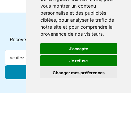
vous montrer un contenu
personnalisé et des publicités
ciblées, pour analyser le trafic de
notre site et pour comprendre la
Horaires et offres actuels
provenance de nos visiteurs.
Recevez toutes les mises à jour dans votre e-mail
J'accepte
Je refuse
S'abonner
Changer mes préférences
Forts de 47 ans d'expertise voyage, nous vous
connectons à des destinations de classe mondiale via