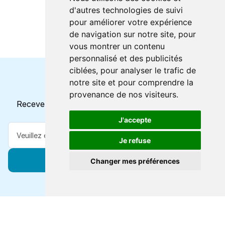
d'autres technologies de suivi
pour améliorer votre expérience
de navigation sur notre site, pour
vous montrer un contenu
personnalisé et des publicités
ciblées, pour analyser le trafic de
notre site et pour comprendre la
Horaires et offres actuels
provenance de nos visiteurs.
Recevez toutes les mises à jour dans votre e-mail
J'accepte
Je refuse
S'abonner
Changer mes préférences