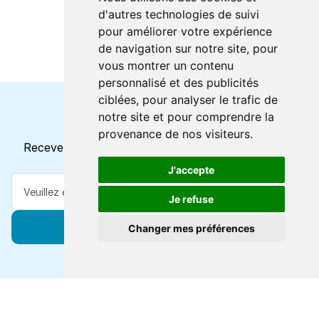
d'autres technologies de suivi
pour améliorer votre expérience
de navigation sur notre site, pour
vous montrer un contenu
personnalisé et des publicités
ciblées, pour analyser le trafic de
notre site et pour comprendre la
Horaires et offres actuels
provenance de nos visiteurs.
Recevez toutes les mises à jour dans votre e-mail
J'accepte
Je refuse
S'abonner
Changer mes préférences