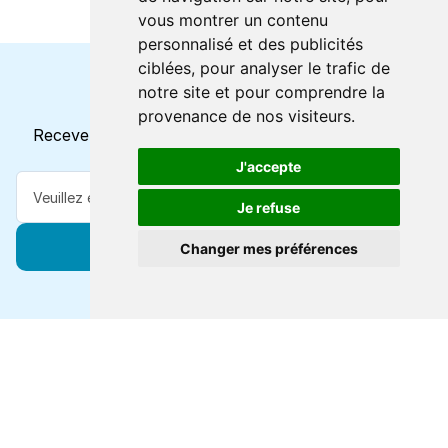
vous montrer un contenu
personnalisé et des publicités
ciblées, pour analyser le trafic de
notre site et pour comprendre la
Horaires et offres actuels
provenance de nos visiteurs.
Recevez toutes les mises à jour dans votre e-mail
J'accepte
Je refuse
S'abonner
Changer mes préférences
Forts de 47 ans d'expertise voyage, nous vous
connectons à des destinations de classe mondiale via