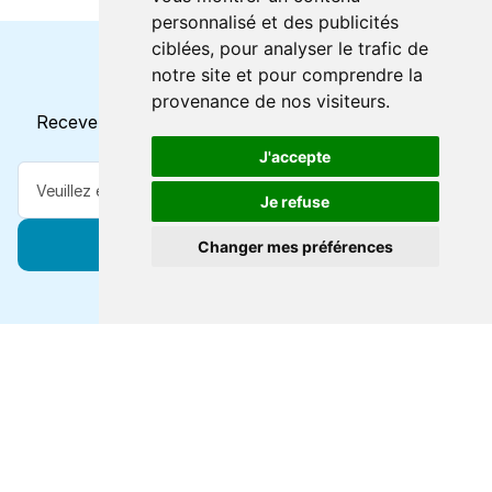
personnalisé et des publicités
ciblées, pour analyser le trafic de
notre site et pour comprendre la
Horaires et offres actuels
provenance de nos visiteurs.
Recevez toutes les mises à jour dans votre e-mail
J'accepte
Je refuse
S'abonner
Changer mes préférences
Forts de 47 ans d'expertise voyage, nous vous
connectons à des destinations de classe mondiale via
toutes les grandes lignes de ferry.