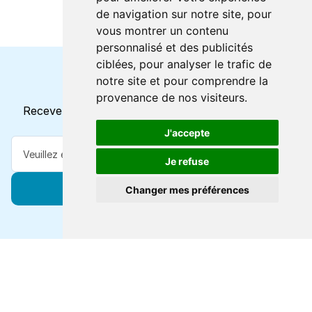
de navigation sur notre site, pour
vous montrer un contenu
personnalisé et des publicités
ciblées, pour analyser le trafic de
notre site et pour comprendre la
Horaires et offres actuels
provenance de nos visiteurs.
Recevez toutes les mises à jour dans votre e-mail
J'accepte
Je refuse
S'abonner
Changer mes préférences
Forts de 47 ans d'expertise voyage, nous vous