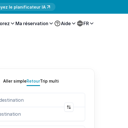
yez le planificateur IA
orez
Ma réservation
Aide
FR
Aller simple
Retour
Trip multi