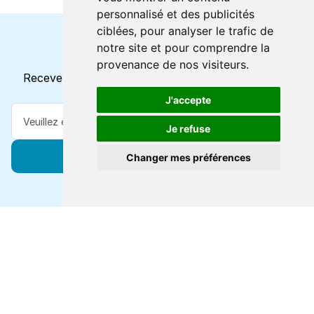
personnalisé et des publicités
ciblées, pour analyser le trafic de
notre site et pour comprendre la
Horaires et offres actuels
provenance de nos visiteurs.
Recevez toutes les mises à jour dans votre e-mail
J'accepte
Je refuse
S'abonner
Changer mes préférences
Forts de 47 ans d'expertise voyage, nous vous
connectons à des destinations de classe mondiale via
toutes les grandes lignes de ferry.