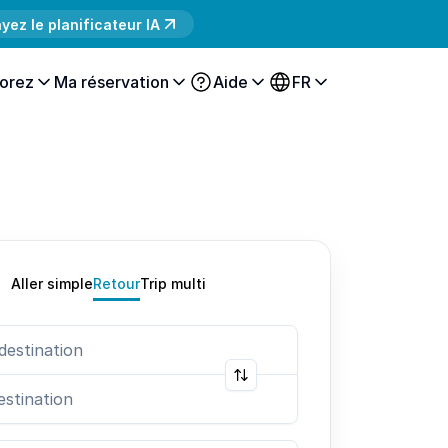
yez le planificateur IA
orez
Ma réservation
Aide
FR
Aller simple
Retour
Trip multi