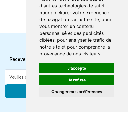
d'autres technologies de suivi
pour améliorer votre expérience
de navigation sur notre site, pour
vous montrer un contenu
personnalisé et des publicités
ciblées, pour analyser le trafic de
notre site et pour comprendre la
Horaires et offres actuels
provenance de nos visiteurs.
Recevez toutes les mises à jour dans votre e-mail
J'accepte
Je refuse
S'abonner
Changer mes préférences