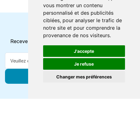
vous montrer un contenu
personnalisé et des publicités
ciblées, pour analyser le trafic de
notre site et pour comprendre la
Horaires et offres actuels
provenance de nos visiteurs.
Recevez toutes les mises à jour dans votre e-mail
J'accepte
Je refuse
S'abonner
Changer mes préférences
Forts de 47 ans d'expertise voyage, nous vous
connectons à des destinations de classe mondiale via