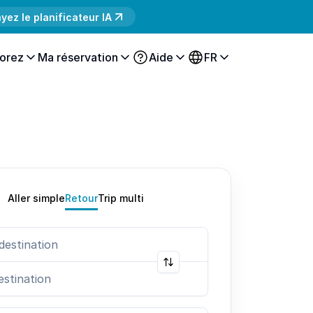
yez le planificateur IA
orez
Ma réservation
Aide
FR
Aller simple
Retour
Trip multi