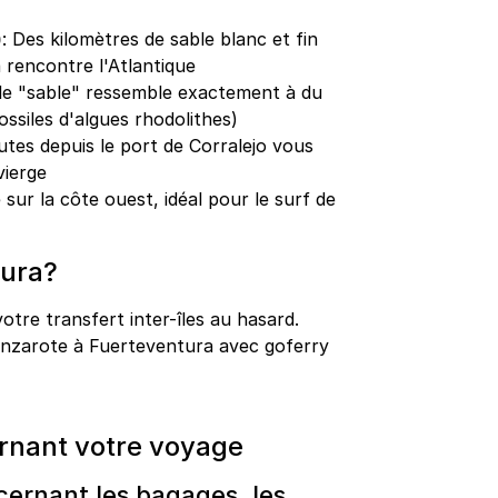
)
: Des kilomètres de sable blanc et fin
 rencontre l'Atlantique
ù le "sable" ressemble exactement à du
fossiles d'algues rhodolithes)
utes depuis le port de Corralejo vous
vierge
 sur la côte ouest, idéal pour le surf de
tura?
otre transfert inter-îles au hasard.
anzarote à Fuerteventura avec goferry
rnant votre voyage
ncernant les bagages, les