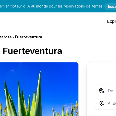
emier moteur d'IA au monde pour les réservations de ferries !
Essa
Expl
zarote - Fuerteventura
à Fuerteventura