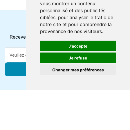
vous montrer un contenu
personnalisé et des publicités
ciblées, pour analyser le trafic de
notre site et pour comprendre la
Horaires et offres actuels
provenance de nos visiteurs.
Recevez toutes les mises à jour dans votre e-mail
J'accepte
Je refuse
S'abonner
Changer mes préférences
Forts de 47 ans d'expertise voyage, nous vous
connectons à des destinations de classe mondiale via