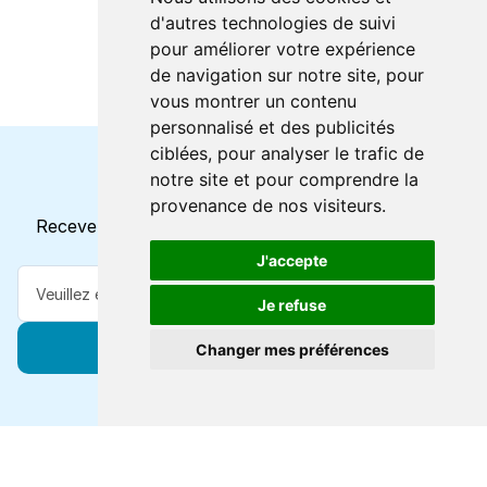
d'autres technologies de suivi
pour améliorer votre expérience
de navigation sur notre site, pour
vous montrer un contenu
personnalisé et des publicités
ciblées, pour analyser le trafic de
notre site et pour comprendre la
Horaires et offres actuels
provenance de nos visiteurs.
Recevez toutes les mises à jour dans votre e-mail
J'accepte
Je refuse
S'abonner
Changer mes préférences