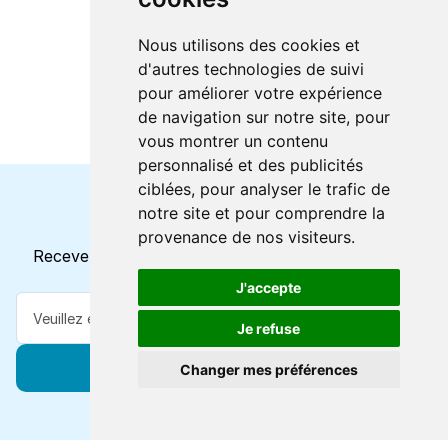
Nous utilisons des cookies et
d'autres technologies de suivi
pour améliorer votre expérience
de navigation sur notre site, pour
vous montrer un contenu
personnalisé et des publicités
ciblées, pour analyser le trafic de
notre site et pour comprendre la
Horaires et offres actuels
provenance de nos visiteurs.
Recevez toutes les mises à jour dans votre e-mail
J'accepte
Je refuse
S'abonner
Changer mes préférences