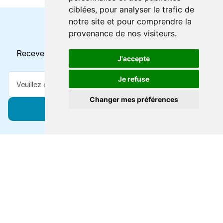
ciblées, pour analyser le trafic de
notre site et pour comprendre la
provenance de nos visiteurs.
Horaires et offres actuels
Recevez toutes les mises à jour dans votre e-mail
J'accepte
Je refuse
Changer mes préférences
S'abonner
Forts de 47 ans d'expertise voyage, nous vous
connectons à des destinations de classe mondiale via
toutes les grandes lignes de ferry.