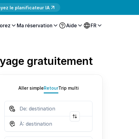
yez le planificateur IA
orez
Ma réservation
Aide
FR
oyage gratuitement
Aller simple
Retour
Trip multi