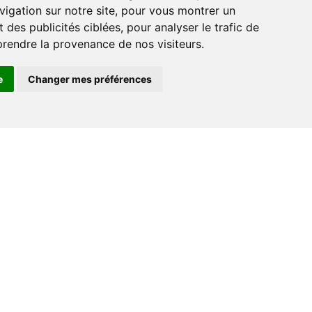
vigation sur notre site, pour vous montrer un
r
 des publicités ciblées, pour analyser le trafic de
prendre la provenance de nos visiteurs.
e
Changer mes préférences
Contact
+33 (0) 182 884 920
support@go-ferry.fr
s
nous