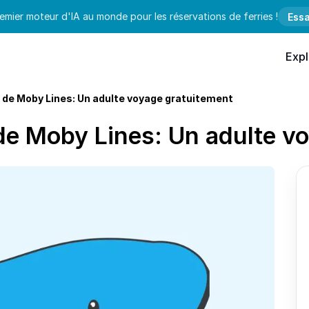
emier moteur d'IA au monde pour les réservations de ferries !
Essa
Expl
 de Moby Lines: Un adulte voyage gratuitement
de Moby Lines: Un adulte v