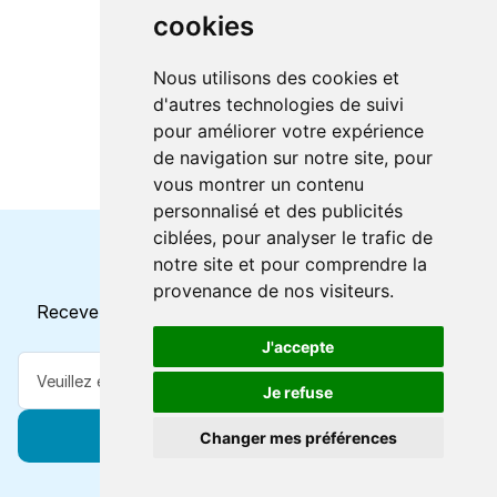
cookies
Nous utilisons des cookies et
d'autres technologies de suivi
pour améliorer votre expérience
de navigation sur notre site, pour
vous montrer un contenu
personnalisé et des publicités
ciblées, pour analyser le trafic de
notre site et pour comprendre la
Horaires et offres actuels
provenance de nos visiteurs.
Recevez toutes les mises à jour dans votre e-mail
J'accepte
Je refuse
S'abonner
Changer mes préférences