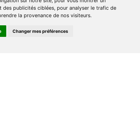
vigation sur notre site, pour vous montrer un
r
 des publicités ciblées, pour analyser le trafic de
prendre la provenance de nos visiteurs.
e
Changer mes préférences
Contact
+33 (0) 182 884 920
support@go-ferry.fr
s
nous