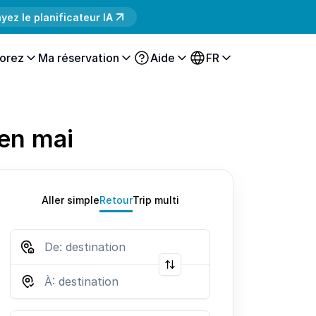
yez le planificateur IA
orez
Ma réservation
Aide
FR
 en mai
Aller simple
Retour
Trip multi