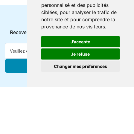
personnalisé et des publicités
ciblées, pour analyser le trafic de
notre site et pour comprendre la
Horaires et offres actuels
provenance de nos visiteurs.
Recevez toutes les mises à jour dans votre e-mail
J'accepte
Je refuse
S'abonner
Changer mes préférences
Forts de 47 ans d'expertise voyage, nous vous
connectons à des destinations de classe mondiale via
toutes les grandes lignes de ferry.